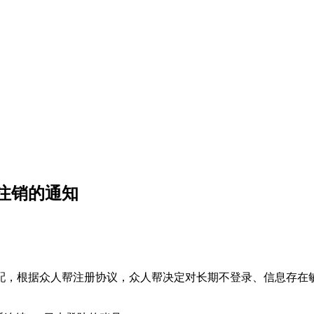
注销的通知
配，根据众人帮注册协议，众人帮决定对长期不登录、信息存在