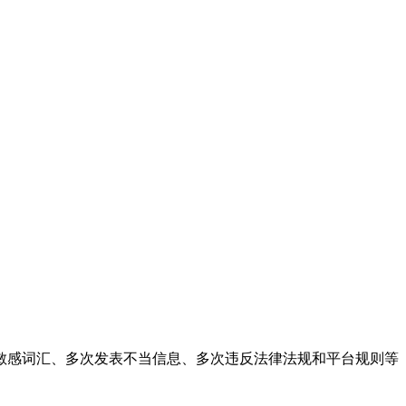
敏感词汇、多次发表不当信息、多次违反法律法规和平台规则等