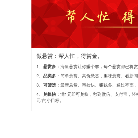
做悬赏：帮人忙，得赏金。
1、
悬赏多
：海量悬赏让你赚个够，每个悬赏都已将赏
2、
品类多
：简单悬赏、高价悬赏，趣味悬赏、看新闻
3、
可筛选
：最新悬赏、审核快、赚钱多、通过率高，
4、
兑换快
：满1元即可兑换，秒到微信、支付宝，轻松
元”的小目标。