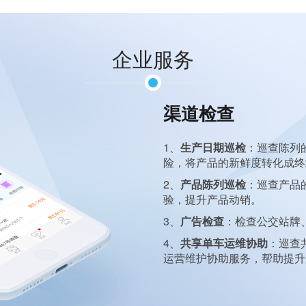
企业服务
渠道检查
正等。
1、
生产日期巡检
：巡查陈列
险，将产品的新鲜度转化成终
片属性、标注淫秽图片等。适
2、
产品陈列巡检
：巡查产品
验，提升产品动销。
。
3、
广告检查
：检查公交站牌
性等，适合舆情监测、评价分
4、
共享单车运维协助
：巡查
运营维护协助服务，帮助提升
否清楚等，适合机器语言学
结果进行文字内容、页面展示