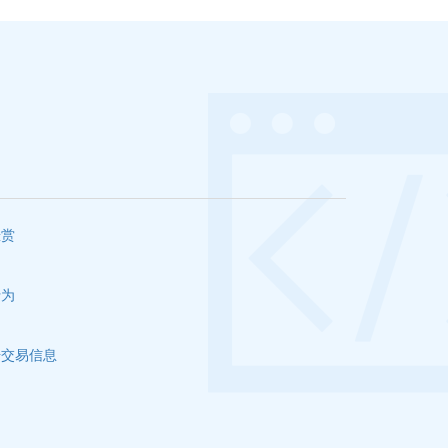
悬赏
行为
号交易信息