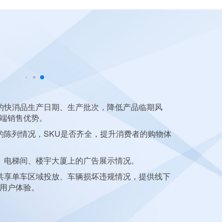
数据
的快消品生产日期、生产批次，降低产品临期风
1、
视频
端销售优势。
2、
音频
的陈列情况，SKU是否齐全，提升消费者的购物体
文、歌曲
3、
图片
、电梯间、楼宇大厦上的广告展示情况。
合人工智
共享单车区域投放、车辆损坏违规情况，提供线下
4、
文本
用户体验。
适合电商
5、
其他
关）、线