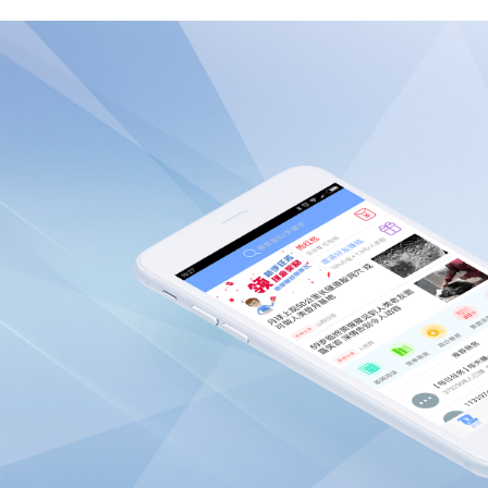
数据标注
1、
O2O标注
：地图信息标注、商家信息的核对矫
句、诗词短
2、
图片筛选
：图片分类、筛选有效照片、标注图
用于电商平台开发方、图片机器学习机构等。
广告等；适
3、
音频文本化
：语音、视频内容的文本化处理等
4、
文本标注
：对数据清洗、评估、归类、标注属
的文本等；
类的相关数据处理等。
5、
文本校验
：核对中英文文本是否正确、表述是
集（公
习、在线翻译等。
6、
网页清洗/对比
：网页相关数据处理，对搜索