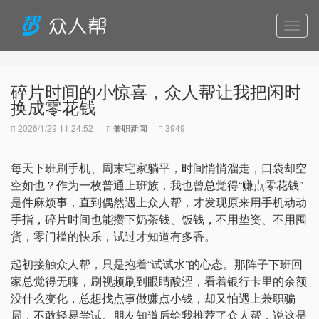
导
航
碎片时间的小惊喜，众人帮让我把闲时
换成零花钱
2026/1/29 11:24:52
兼职新闻
3949
每天下班刷手机、周末宅家躺平，时间悄悄溜走，口袋却空
空如也？作为一枚普通上班族，我也曾总觉得“赚点零花钱”
是件麻烦事，直到偶然遇上众人帮，才发现原来用手机动动
手指，碎片时间也能攒下奶茶钱、饭钱，不用垫资、不用囤
货，零门槛的快乐，试过才知道有多香。
起初接触众人帮，只是抱着“试试水”的心态。那阵子下班回
家总觉得无聊，刷视频刷到眼睛酸涩，看着银行卡里的余额
没什么变化，总想找点事做赚点小钱，却又怕遇上兼职骗
局，不敢轻易尝试。朋友知道后给我推荐了众人帮，说这是