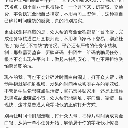
充裕点，赚个百八十也很轻松，一个月下来，奶茶钱、交通
费、零食钱完全能自己搞定，不用再向工资伸手，这种靠自
己碎片时间赚钱的感觉，真的特别踏实。
更让我觉得靠谱的是，众人帮的赏金全程都是平台托管，完
成任务审核通过后直接到账，不用和商家私下交易，彻底杜
绝了“做完活不给钱”的情况。平台还有严格的任务审核机
制，那些需要垫资、要验证码、扫陌生二维码的骗局任务，
根本不会出现在平台上，做起来特别安心，再也不用担惊受
怕踩兼职的坑。
现在的我，再也不会让碎片时间白白溜走，打开众人帮，动
动手指就能把刷视频、发呆的时间换成实实在在的零花钱。
不管是学生党想赚点生活费，宝妈想补贴家用，还是上班族
想搞点副业赚点小钱，众人帮都能满足，零门槛、靠谱、提
现快，这才是普通人赚零花钱的正确打开方式。
别再让时间悄悄溜走啦，打开众人帮，把碎片时间换成真金
白银，从第一单小任务开始，解锁属于你的零花钱小惊喜