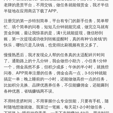
老牌的悬赏平台，不用交钱，做任务就能领赏金，我才半信
半疑地在应用商店下载了APP。
注册完的第一步特别简单，平台有专门的新手任务，简单帮
忙、填个简单的问卷，短短几分钟就能完成，做完立马就有
赏金到账，最让我惊喜的是，满1元就能提现，微信秒到
账，第一次提现成功收到转账提醒时，真的有种“白捡钱”的
快乐，哪怕只是几块钱，也觉得比刷视频有意义多了。
慢慢熟悉后，我才发现众人帮的任务真的太适配碎片时间
了。通勤路上的十几分钟，我会做些小助力，小任务1分钟
一个，佣金虽然不多，但积少成多；午休的半小时，就挑些
问卷、APP简单注册的任务，佣金会高一点，3-5分钟就能
搞定一单；晚上睡前的一小时，还能做做高价一点的任务，
比如积分兑换、品牌优惠券任务，不仅能赚佣金，还能薅到
各种优惠，省钱赚钱两不误。
不用特意挤时间，不用掌握什么专业技能，只要有手机，随
时随地想做就做。我算过一笔账，每天花1-2小时做任务，
下班路上+睡前抽空弄弄，一天下来能赚30-50元，周末时间